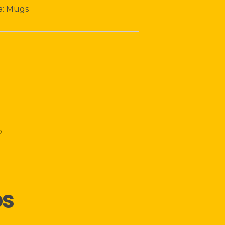
a:
Mugs
o
os