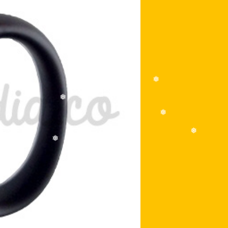
❅
❅
❅
❅
❅
❅