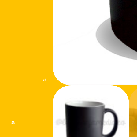
❅
❅
❅
❅