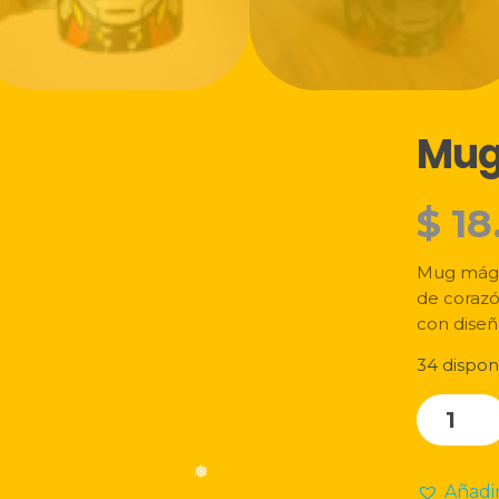
❅
Mug
$
18
Mug mágic
de corazó
con diseñ
34 dispon
Mug
mágico
mate
Añadir
cantida