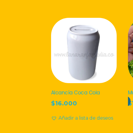
Alcancía Coca Cola
Mu
Seleccionar Opciones
$
16.000
$
Es
Añadir Al Carrito
Añadir a lista de deseos
p
ti