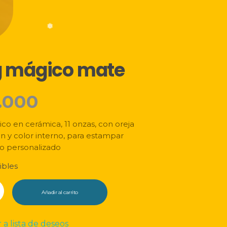
❅
 mágico mate
❅
.000
o en cerámica, 11 onzas, con oreja
n y color interno, para estampar
o personalizado
ibles
Añadir al carrito
 a lista de deseos
d