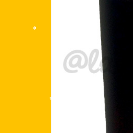
❅
❅
❅
❅