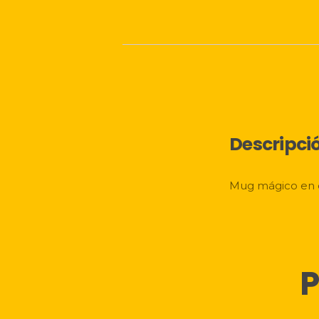
Descripci
Mug mágico en c
P