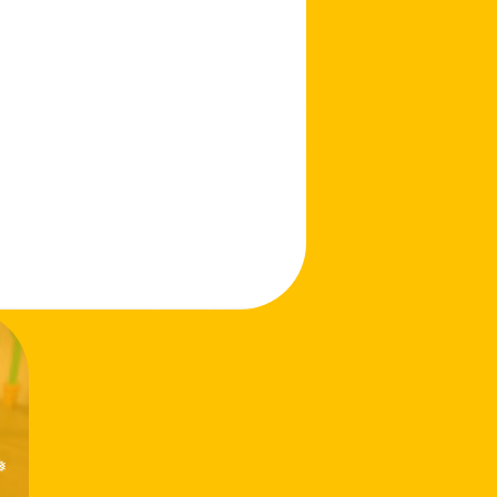
❅
❅
❅