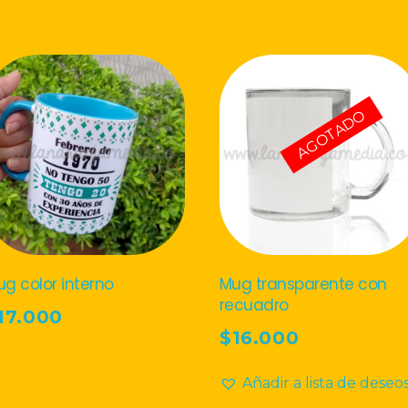
AGOTADO
g color interno
Mug transparente con
recuadro
17.000
$
16.000
te
roducto
Leer Más
Select Options
Añadir a lista de deseo
ene