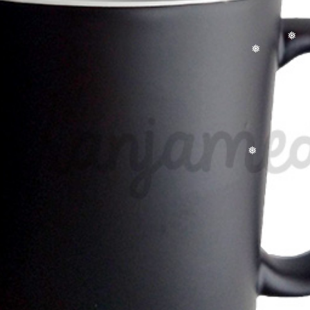
❅
❅
❅
❅