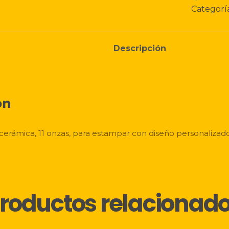
Categorí
Descripción
❅
ón
erámica, 11 onzas, para estampar con diseño personalizad
roductos relacionad