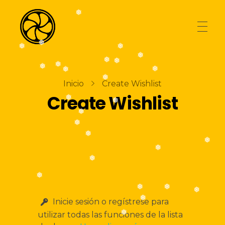
❅
❅
❅
❅
❅
❅
❅
AGENCIA
❅
La Naranja Media
❅
Exprimiendo ideas
❅
❅
❅
Inicio
Create Wishlist
Create Wishlist
❅
❅
TIENDA
❅
❅
❅
❅
BLOG
❅
❅
❅
❅
CONTACTO
❅
❅
❅
Inicie sesión o regístrese para
utilizar todas las funciones de la lista
❅