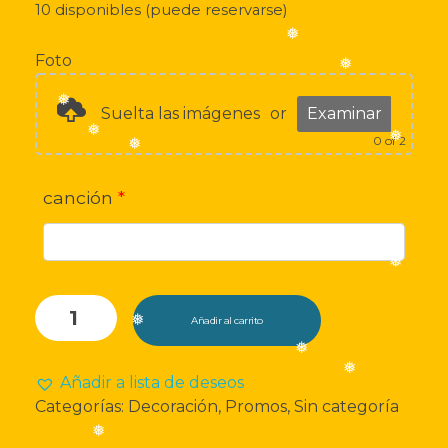
10 disponibles (puede reservarse)
❅
Foto
Suelta las imágenes
or
Examinar
❅
0
of 2
❅
❅
❅
canción
*
❅
❅
Placa
Añadir al carrito
Spotify
❅
cantidad
Añadir a lista de deseos
Categorías:
Decoración
,
Promos
,
Sin categoría
❅
❅