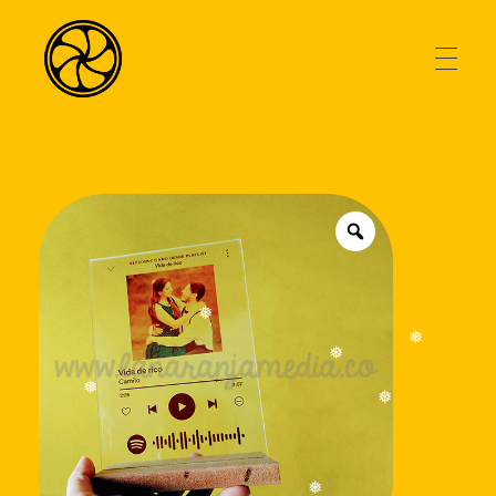
AGENCIA
La Naranja Media
Exprimiendo ideas
TIENDA
BLOG
❅
❅
❅
❅
CONTACTO
❅