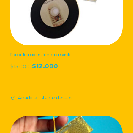
Recordatorio en forma de vinilo
El
El
$
12.000
$
15.000
precio
precio
original
actual
era:
es:
$15.000.
$12.000.
Añadir a lista de deseos