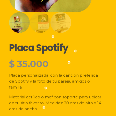
LISTA DE DESEOS
❅
Acceder
❅
Placa Spotify
❅
$
35.000
❅
Placa personalizada, con la canción preferida
❅
de Spotify y la foto de tu pareja, amigos o
familia.
Material acrílico o mdf con soporte para ubicar
en tu sitio favorito. Medidas: 20 cms de alto x 14
❅
cms de ancho