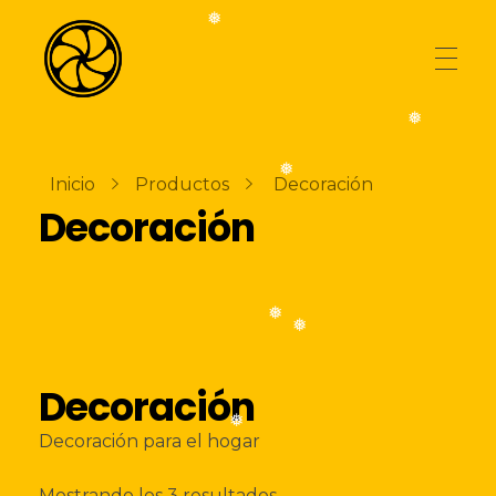
❅
❅
AGENCIA
La Naranja Media
Exprimiendo ideas
❅
Inicio
Productos
Decoración
Decoración
TIENDA
❅
BLOG
❅
Decoración
CONTACTO
❅
Decoración para el hogar
Ordenado
Mostrando los 3 resultados