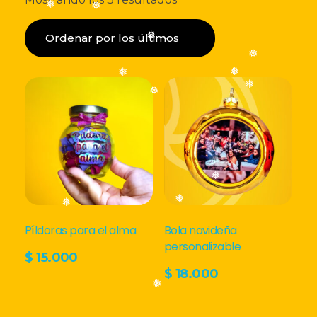
❅
por
LISTA DE DESEOS
❅
los
❅
últimos
❅
Acceder
❅
❅
❅
❅
❅
❅
❅
Píldoras para el alma
Bola navideña
personalizable
$
15.000
$
18.000
❅