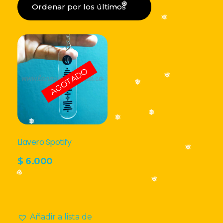
❅
LISTA DE DESEOS
❅
❅
Acceder
AGOTADO
❅
❅
❅
❅
❅
Llavero Spotify
❅
$
6.000
❅
❅
Añadir a lista de