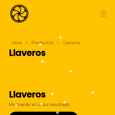
AGENCIA
La Naranja Media
Exprimiendo ideas
❅
Inicio
Productos
Llaveros
❅
Llaveros
TIENDA
❅
❅
BLOG
Llaveros
❅
❅
CONTACTO
❅
Mostrando el único resultado
❅
❅