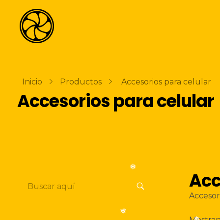
❅
❅
La Naranja Media
Exprimiendo ideas
Inicio
Productos
Accesorios para celular
Accesorios para celular
Acc
❅
Accesor
Mostran