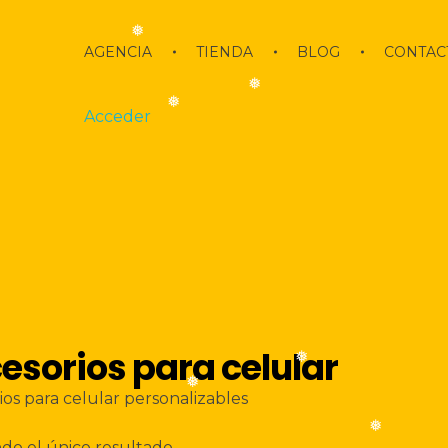
❅
AGENCIA
TIENDA
BLOG
CONTAC
❅
Acceder
❅
esorios para celular
❅
ios para celular personalizables
❅
❅
do el único resultado