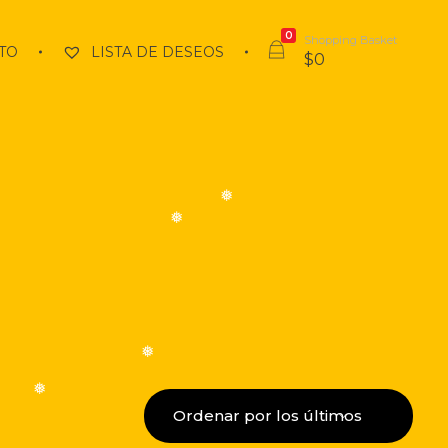
0
Shopping Basket
TO
LISTA DE DESEOS
$
0
❅
❅
❅
❅