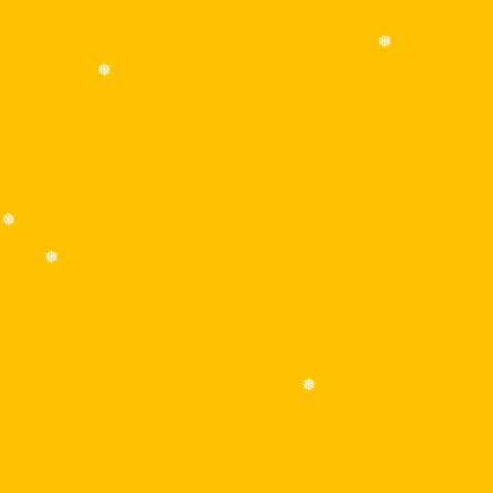
❅
❅
❅
❅
❅