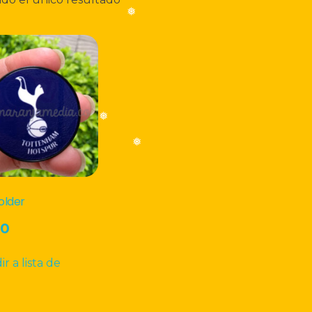
❅
❅
❅
older
00
r a lista de