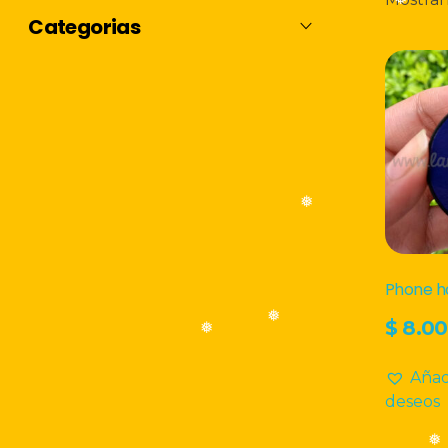
❅
Categorias
❅
Accesorios Para Celular
Camisetas
Decoración
Estudio Y Oficina
Agendas
❅
Llaveros
Mugs
Phone h
Promos
$
8.0
❅
❅
Sin Categoría
Añadi
deseos