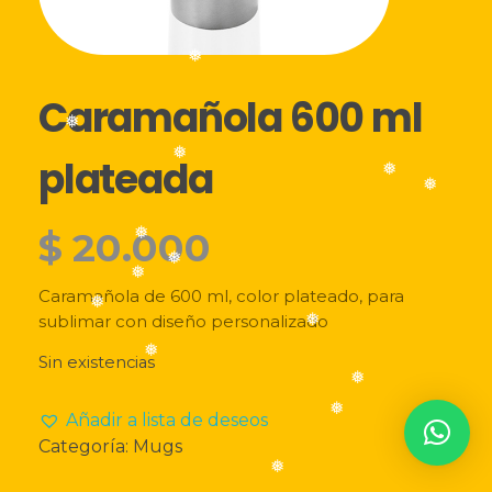
LISTA DE DESEOS
❅
Caramañola 600 ml
Acceder
❅
plateada
❅
❅
❅
$
20.000
❅
❅
Caramañola de 600 ml, color plateado, para
❅
❅
sublimar con diseño personalizado
❅
Sin existencias
❅
Añadir a lista de deseos
❅
❅
Categoría:
Mugs
❅
❅