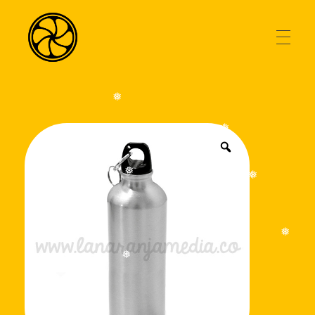
AGENCIA
La Naranja Media
Exprimiendo ideas
❅
❅
TIENDA
❅
❅
BLOG
❅
CONTACTO
❅