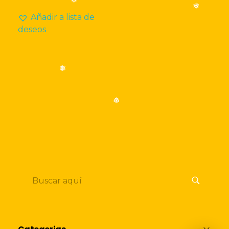
❅
❅
Añadir a lista de
deseos
❅
❅