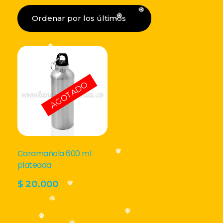
LISTA DE DESEOS
❅
❅
Acceder
❅
AGOTADO
❅
Caramañola 600 ml
❅
plateada
$
20.000
❅
❅
❅
❅