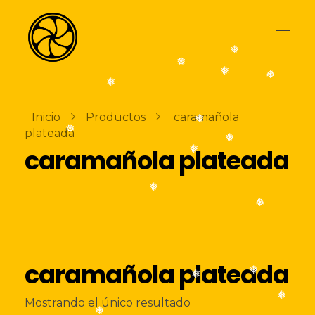
❅
❅
❅
❅
❅
❅
AGENCIA
La Naranja Media
Exprimiendo ideas
Inicio
Productos
caramañola
❅
❅
plateada
TIENDA
caramañola plateada
❅
❅
❅
BLOG
❅
caramañola plateada
CONTACTO
❅
❅
Mostrando el único resultado
❅
❅