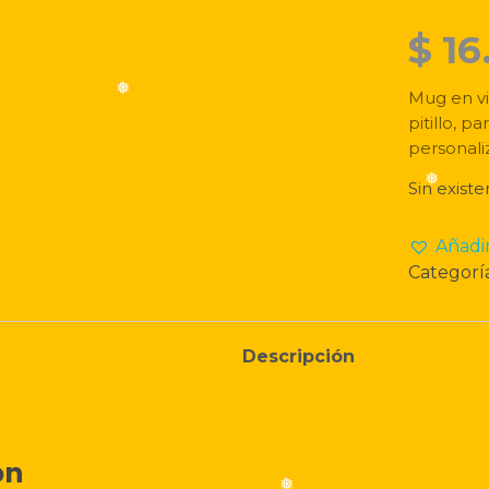
❅
$
16
Mug en vi
pitillo, 
personal
❅
Sin existe
Añadir
Categorí
❅
Descripción
ón