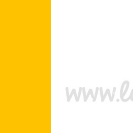
❅
❅
❅
❅