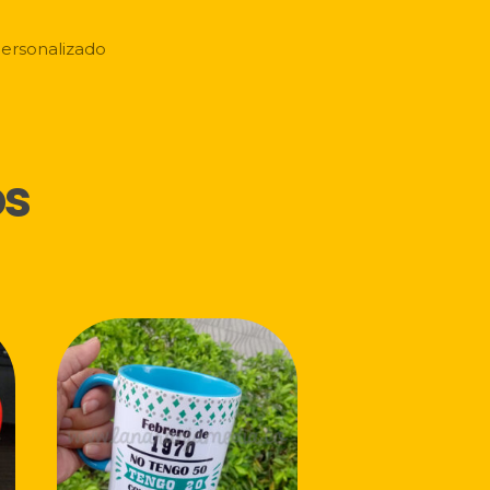
❅
personalizado
os