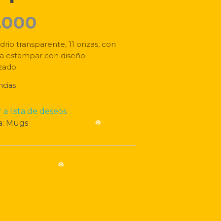
.000
drio transparente, 11 onzas, con
para estampar con diseño
izado
ncias
 a lista de deseos
a:
Mugs
❅