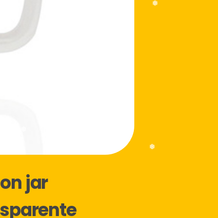
❅
❅
❅
❅
on jar
❅
❅
nsparente
❅