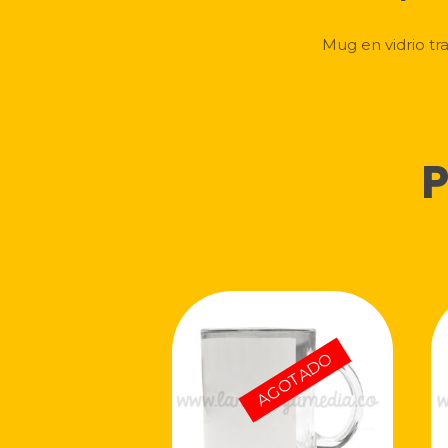
Mug en vidrio tr
P
AGOTADO