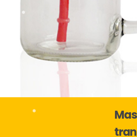
❅
❅
Mas
tra