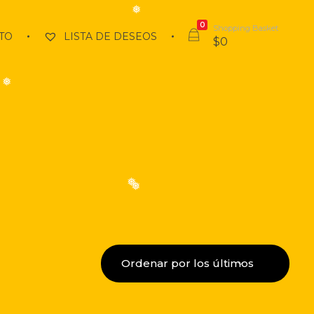
❅
❅
0
Shopping Basket
TO
LISTA DE DESEOS
$
0
❅
❅
❅