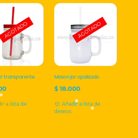
los
últimos
❅
AGOTADO
AGOTADO
❅
❅
ar transparente
Mason jar opalizado
00
$
18.000
r a lista de
Añadir a lista de
❅
deseos
❅
❅