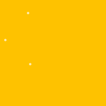
❅
❅
❅