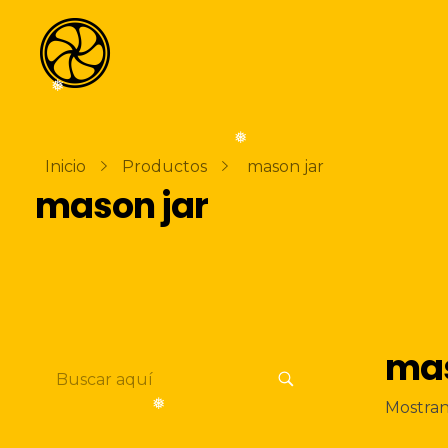
❅
La Naranja Media
Exprimiendo ideas
❅
Inicio
Productos
mason jar
mason jar
mas
Mostran
❅