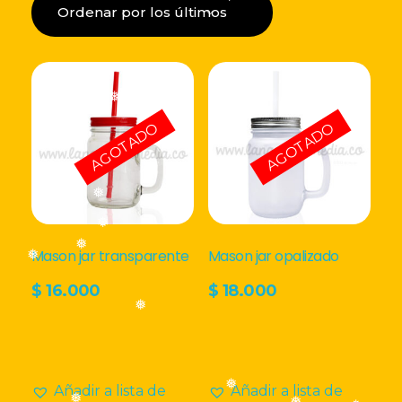
los
❅
LISTA DE DESEOS
últimos
Acceder
❅
❅
❅
AGOTADO
AGOTADO
❅
❅
❅
Mason jar transparente
Mason jar opalizado
❅
❅
$
16.000
$
18.000
❅
❅
Añadir a lista de
Añadir a lista de