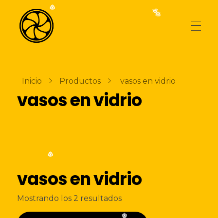
❅
❅
❅
AGENCIA
La Naranja Media
Exprimiendo ideas
Inicio
Productos
vasos en vidrio
vasos en vidrio
TIENDA
BLOG
❅
vasos en vidrio
CONTACTO
Ordenado
Mostrando los 2 resultados
por