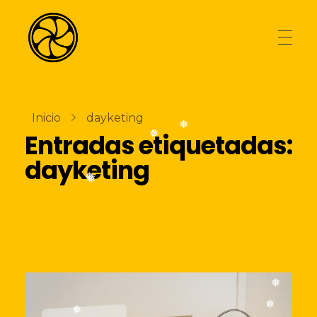
AGENCIA
La Naranja Media
Exprimiendo ideas
Inicio
dayketing
❅
Entradas etiquetadas:
❅
TIENDA
dayketing
❅
❅
BLOG
CONTACTO
❅