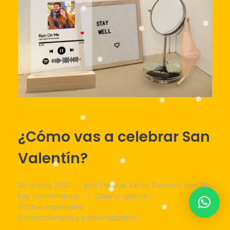
❅
❅
LISTA DE DESEOS
❅
❅
❅
Acceder
❅
❅
❅
¿Cómo vas a celebrar San
❅
Valentín?
❅
❅
20 enero, 2021
por
Patricia Yanes Ramírez
con
No
hay comentarios
Diseño gráfico
❅
Fechas especiales
❅
Promocionales y personalizados